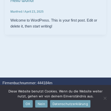
Hello world!
Manfred
/
April 23, 2025
Welcome to WordPress. This is your first post. Edit or
delete it, then start writing!
Firmenbuchnummer: 444184m
UID-Nr: ATU70045729
Diese Website benutzt Cookies. Wenn du die Website weiter
F
nutzt, gehen wir von deinem Einverständnis aus.
I
Y
L
a
n
o
i
OK
Nein
Datenschutzerklärung
c
s
u
n
Datenschutz
Impressum
e
t
t
k