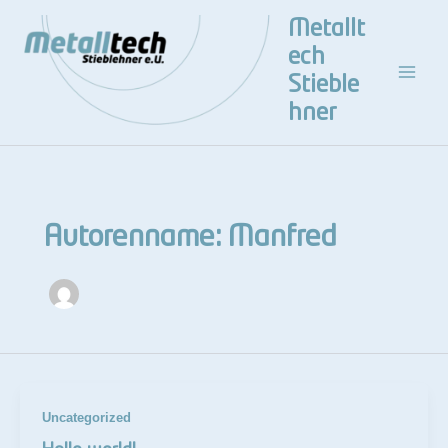
Zum
Main
Metallt
Inhalt
Men
ech
springen
Stieble
hner
Autorenname: Manfred
Uncategorized